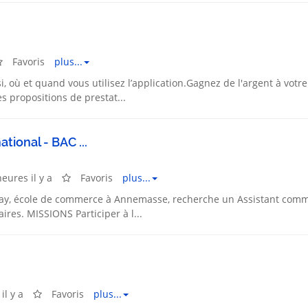
Favoris
plus...
si, où et quand vous utilisez l’application.Gagnez de l'argent à votre
s propositions de prestat...
tional - BAC ...
heures il y a
Favoris
plus...
ay, école de commerce à Annemasse, recherche un Assistant comm
ires. MISSIONS Participer à l...
il y a
Favoris
plus...