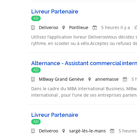
Livreur Partenaire
AD
Deliveroo
Pontlieue
5 heures il y a
Utilisez l’application livreur DeliverooVous décidez 
rythme, en scooter ou à vélo.Acceptez ou refusez de
Alternance - Assistant commercial interna
AD
MBway Grand Genève
annemasse
5 
Dans le cadre du MBA International Business, MBw
international , pour l'une de ses entreprises partena
Livreur Partenaire
AD
Deliveroo
sargé-lès-le-mans
5 heures 