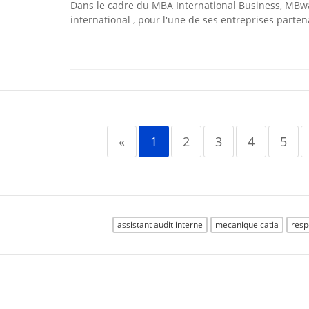
Dans le cadre du MBA International Business, MBw
international , pour l'une de ses entreprises partenai
«
1
2
3
4
5
assistant audit interne
mecanique catia
resp
© VINDAZO 2003-2026
Pour les employés
•
Po