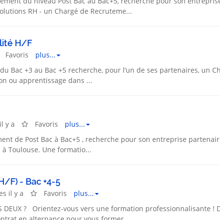
ment du niveau Post Bac au Bac+5, recherche pour son entrepris
olutions RH - un Chargé de Recruteme...
lité H/F
Favoris
plus...
u Bac +3 au Bac +5 recherche, pour l’un de ses partenaires, un C
ion ou apprentissage dans ...
l y a
Favoris
plus...
nt de Post Bac à Bac+5 , recherche pour son entreprise partenair
e à Toulouse. Une formatio...
/F) - Bac +4-5
s il y a
Favoris
plus...
EUX ? Orientez-vous vers une formation professionnalisante ! 
ntrat en alternance pour vous former...