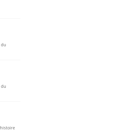
r du
r du
histoire