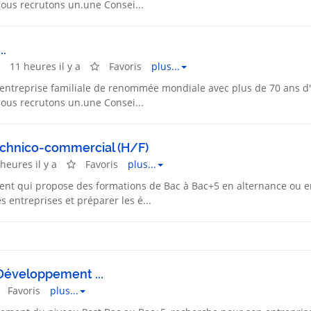
ous recrutons un.une Consei...
..
11 heures il y a
Favoris
plus...
 entreprise familiale de renommée mondiale avec plus de 70 ans d'
ous recrutons un.une Consei...
echnico-commercial (H/F)
heures il y a
Favoris
plus...
 qui propose des formations de Bac à Bac+5 en alternance ou en 
 entreprises et préparer les é...
Développement ...
Favoris
plus...