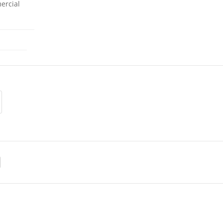
ercial
Intimité
•
Termes & Conditions
•
Contact
•
ATS