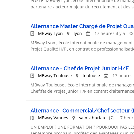
POSTE MBway Lyon, école internationale de manage
partenaire - acteur majeur du recrutement et des s
Alternance Master Chargé de Projet Qua
MBway Lyon
lyon
17 heures il y a
MBway Lyon , école internationale de management d
Projet Qualité H/F , en contrat de professionnalisat
Alternance - Chef de Projet Junior H/F
MBway Toulouse
toulouse
17 heures i
MBway Toulouse , école internationale de manageme
Chef(fe) de Projet Junior H/F en contrat d'alternanc
Alternance -Commercial/Chef secteur (H
MBway Vannes
saint-thuriau
17 heure
UN EMPLOI ? UNE FORMATION ? POURQUOI PAS LES D
septembre prochain, profitez des avantages d’un co