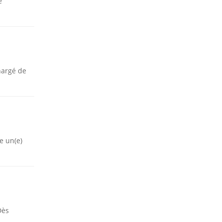
e
hargé de
e un(e)
Dès