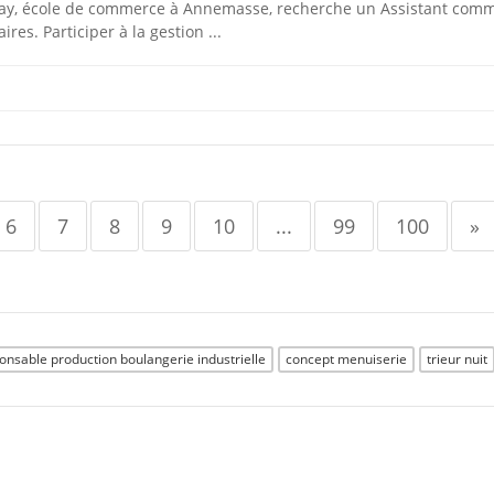
ay, école de commerce à Annemasse, recherche un Assistant comm
res. Participer à la gestion ...
6
7
8
9
10
...
99
100
»
onsable production boulangerie industrielle
concept menuiserie
trieur nuit
ur les employeurs
•
À propos de VINDAZO
•
Parcourir les emplois
•