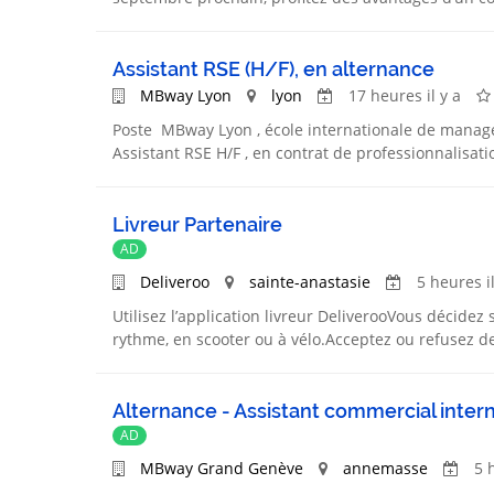
Assistant RSE (H/F), en alternance
MBway Lyon
lyon
17 heures il y a
Poste MBway Lyon , école internationale de manage
Assistant RSE H/F , en contrat de professionnalisati
Livreur Partenaire
AD
Deliveroo
sainte-anastasie
5 heures il
Utilisez l’application livreur DeliverooVous décidez 
rythme, en scooter ou à vélo.Acceptez ou refusez de
Alternance - Assistant commercial interna
AD
MBway Grand Genève
annemasse
5 