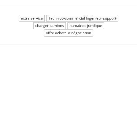
extra service
Technico-commercial Ingénieur support
charger camions
humaines juridique
offre acheteur négociation
Pour les employés
•
Pour les employeurs
•
À propos de VINDAZO
•
Parcourir les emplois
•
Offres sélectionnées
•
Intimité
•
Termes & Conditions
•
Contact
•
ATS