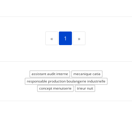
«
1
»
assistant audit interne
mecanique catia
responsable production boulangerie industrielle
concept menuiserie
trieur nuit