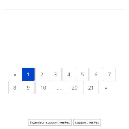
«
1
2
3
4
5
6
7
8
9
10
...
20
21
»
ingénieur support ventes
support ventes